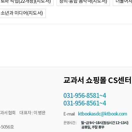
로와 직업(22개정)(지도서)
창의·융합 음악극(지도서)
더불어
소년과 미디어(지도서)
교과서 쇼핑몰 CS센터
031-956-8581~4
031-956-8561~4
과서협회 대표자 : 이병완
E-mail
ktbookasdc@ktbook.com
월~금 9시~18시(점심시간 12~13시)
운영시간 :
5056호
공휴일, 주말 휴무