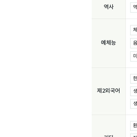
역사
역
체
예체능
음
미
한
제2외국어
생
생
환