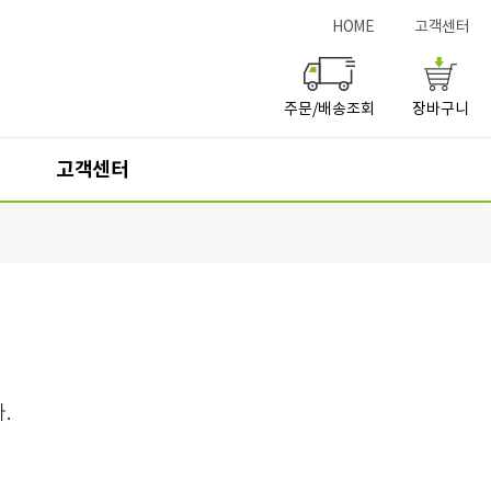
HOME
고객센터
주문/배송조회
장바구니
고객센터
서점구입
고객센터
교과서판매서점
사이버문의(Q&A)
자주묻는질문(FAQ)
개인정보처리방침
.