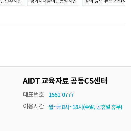
사는민주시민
평화시대를여는통일시민
창의·융합 뉴스포츠(지도
AIDT 교육자료 공동CS센터
대표번호
1661-0777
이용시간
월~금 8시~18시(주말, 공휴일 휴무)