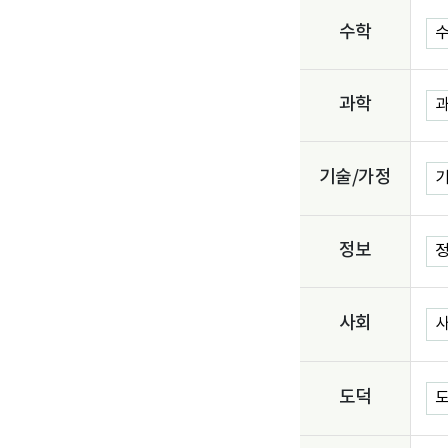
수학
수
과학
과
기술/가정
기
정보
정
사회
사
도덕
도