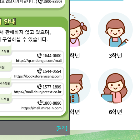
1학년
2학년
3학년
4학년
5학년
6학년
[닫기]