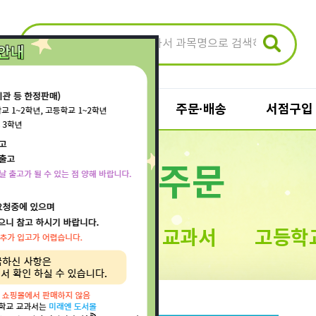
단체주문
장바구니
주문·배송
서점구입
일반주문
장바구니
주문·배송
일반 장바구니
주문/배송조회
중학교 교과서
고등학
 교과서
단체 장바구니
배송지변경
단체주문 결제
주문취소
반품신청
검정 교과서