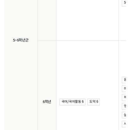
5~6
5~6학년군
음악 
미술 
체육 
6학년
국어/국어활동 6
도덕 6
영어 
실과 
사회