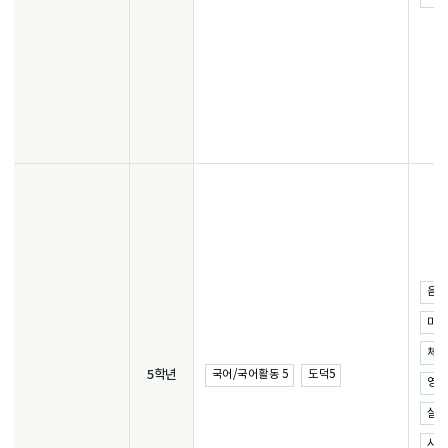
음악 
미술 
체육 
5학년
국어/국어활동 5
도덕5
영어 
실과 
사회