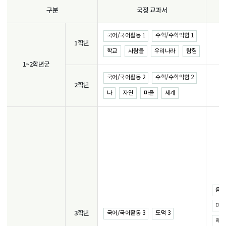
구분
국정 교과서
국어/국어활동 1
수학/수학익힘 1
1학년
학교
사람들
우리나라
탐험
1~2학년군
국어/국어활동 2
수학/수학익힘 2
2학년
나
자연
마을
세계
음악 
미술 
3학년
국어/국어활동 3
도덕 3
체육 