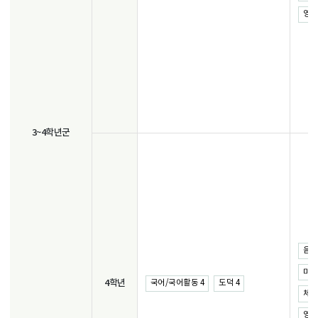
영어 
3~4학년군
음악 
미술 
4학년
국어/국어활동 4
도덕 4
체육 
영어 