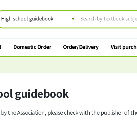
t
Domestic Order
Order/Delivery
Visit purc
Order/Delivery
Visit p
Order status/Delivery
ool guidebook
Textbook
tracking
t
Change shipping address
 by the Association, please check with the publisher of t
Cancel order
Request for return