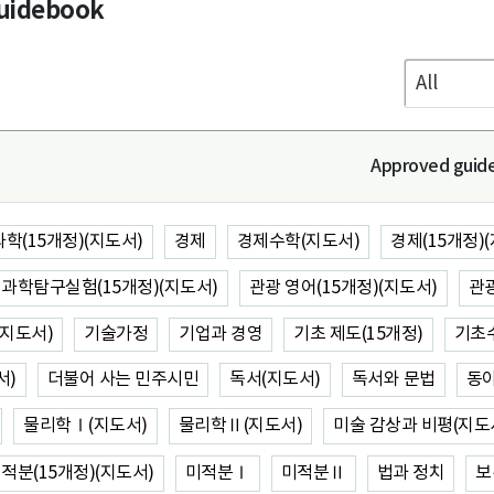
guidebook
Approved guid
학(15개정)(지도서)
경제
경제수학(지도서)
경제(15개정)
과학탐구실험(15개정)(지도서)
관광 영어(15개정)(지도서)
관광
(지도서)
기술가정
기업과 경영
기초 제도(15개정)
기초
서)
더불어 사는 민주시민
독서(지도서)
독서와 문법
동
물리학Ⅰ(지도서)
물리학Ⅱ(지도서)
미술 감상과 비평(지도
적분(15개정)(지도서)
미적분Ⅰ
미적분Ⅱ
법과 정치
보