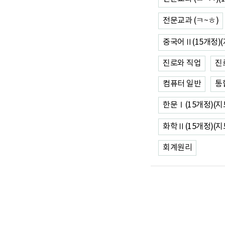
전문교과 (ㅋ~ㅎ)
중국어Ⅱ(15개정)(
진로와 직업
진
컴퓨터 일반
통
한문Ⅰ(15개정)(지
화학Ⅱ(15개정)(지
회계원리