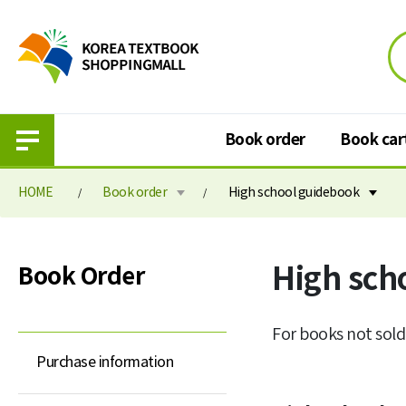
Book order
Book car
HOME
Book order
High school guidebook
Book order
Book cart
High sch
Book Order
Purchase information
Book cart
Elementary school textbook
Book order paymen
For books not sold
Middle school textbook
Purchase information
High school textbook