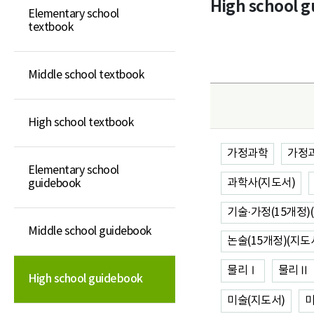
High school 
Elementary school
Elementary school
textbook
guidebook
Middle school guidebook
Middle school textbook
High school guidebook
General book
High school textbook
가정과학
가정과
Elementary school
과학사(지도서)
guidebook
기술·가정(15개정)
Middle school guidebook
논술(15개정)(지도
물리Ⅰ
물리Ⅱ
High school guidebook
미술(지도서)
미