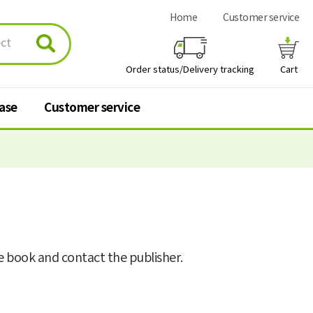
Home
Customer service
Order status/Delivery tracking
Cart
hase
Customer service
urchase
Customer service
 stores
Q&A
FAQ
he book and contact the publisher.
Personal information
processing policy