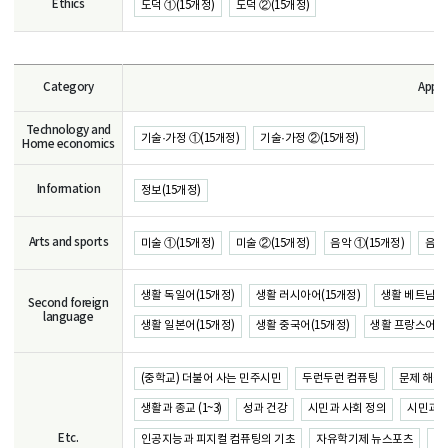
Ethics
도덕 ①(15개정)
도덕 ②(15개정)
Category
Appr
Technology and
기술·가정 ①(15개정)
기술·가정 ②(15개정)
Home economics
Information
정보(15개정)
Arts and sports
미술 ①(15개정)
미술 ②(15개정)
음악 ①(15개정)
음악 
생활 독일어(15개정)
생활 러시아어(15개정)
생활 베트남어(
Second foreign
language
생활 일본어(15개정)
생활 중국어(15개정)
생활 프랑스어(1
(중학교) 더불어 사는 민주시민
두런두런 컴퓨팅
문제 해결
생활과 종교 (1~3)
성과 건강
시민과 사회 정의
시민과 
Etc.
인공지능과 피지컬 컴퓨팅의 기초
자유학기제 뉴스포츠
자