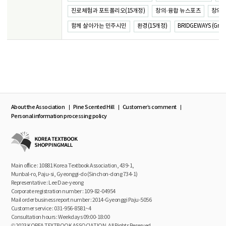
진로체험과 포트폴리오(15개정)
창의·융합 뉴스포츠
창의·
함께 살아가는 민주시민
환경(15개정)
BRIDGEWAYS (Group
About the Association
Pine Scented Hill
Customer’s comment
Personal information processing policy
Main office : 10881 Korea Textbook Association, 439-1,
Munbal-ro, Paju-si, Gyeonggi-do (Sinchon-dong 734-1)
Representative : Lee Dae-yeong
Corporate registration number : 109-82-04954
Mail order business report number : 2014-Gyeonggi Paju-5056
Customer service : 031-956-8581~4
Consultation hours : Weekdays 09:00-18:00
© 2023 KOREA TEXTBOOK ASSOCIATION. All Rights Reserved.